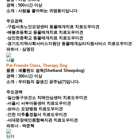
경력 : 500시간 이상
소개 : 사람을 좋아하는 귀염둥이입니다
주요경력
-구립서초노인요양센터 동물매개치료 치료도우미견
-배봉초등학교 동물매개치료 치료도우미견
-상인천중학교 동물매개치료 치료도우미견
-경기도지역사회서비스지원단 동물매개심리지원서비스 치료도우미견
파트너 - 심영진
나물
Pet Friends Class, Therapy Dog
품종 : 셰틀랜드 쉽독(Shetland Sheepdog)
경력 : 300시간 이상
소개 : 우리팀의 잘생긴 공주님(?)입니다.
주요경력
-일산동구보건소 치매안심센터 치료도우미견
-서울시 서부아동센터 치료도우미견
-보바스 요양병원 치료도우미견
-인천 미추홀경찰서 치료도우미견
-서대문장애인종합복지관 치료도우미견
파트너 - 박준혁
단지