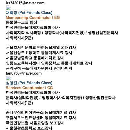
hs342015@naver.com
채희정 (Pet Friends Class)
Membership Coordinator / EG
동물친구교실 팀장
한국반려동물매개치료협회 이사
사회복지학 석사과정 / 행정학사(사회복지전공) / 생명산업전문학사
사회복지사(2급)
서울호서전문학교 반려동물계열 외래강사
서울신상도초등학교 동물매개치료 강사
서울강남중학교 동물매개치료 강사
영등포교육복지센터 양화중학교 동물매개치료 강사
관악구청 동물매개자원봉사 슈퍼바이저
tan0756@naver.com
심영진 (Pet Friends Class)
Services Coordinator / CG
한국반려동물매개치료협회 이사
문학사(심리학전공) / 행정학사(사회복지전공) / 생명산업전문학사
사회복지사(1급)
꿈나무심리언어연구소 동물매개치료 강사
구립서초노인요양센터 동물매개치료 강사
국민건강보험 서울요양원 보조강사
서울천왕초등학교 보조강사