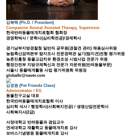
김복택 (Ph.D. / President)
Companion Animal Assisted Therapy, Supervisor
한국반려동물매개치료협회 협회장
경영학박사 / 문학사(심리학전공)/경제학사
경기남부지방경찰청 일반직 공무원(경찰견 관리) 채용심사위원
농림축산검역본부 탐지조사 전문경력관 실기(탐지견)전형 평가위원
농촌진흥청 동물교감치유 환경조성 시범사업 전문가 위원
행정안전부 지방규제혁신과 전문가 자문위원(반려동물부문)
서울시 동물매개활동 사업 평가위원회 위원장
globalkr@naver.com
김경원 (Pet Friends Class)
Administrator / EG
동물친구교실 대표
한국반려동물매개치료협회 이사
심리학 석사 / 행정학사(사회복지전공) / 생명산업전문학사
사회복지사(2급)
서정대학교 반려동물과 겸임교수
연세대학교 재활학교 동물매개치료 강사
보바스기념병원 동물매개치료 강사