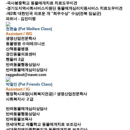
-국사봉중학교 동물매개치료 치료도우미견
-경기도지역사회서비스지원단 동물매개심리지원서비스 치료도우미견
-제2회 대한민국 의로운 개 "최우수상" 수상(전북 임실군)
파트너 - 김진미령
천현솔 (Pet Welfare Class)
Assistant / WG
생명산업전문학사
동물병원 수의테크니션
산책동물병원
경인동물의료센터
핸들러 2급
반려동물행동상담사
반려동물매개심리상담사
raggedout@naver.com
박철민 (Pet Friends Class)
Assistant / IG
행정학사과정(사회복지전공) / 생명산업전문학사
사회복지사 ２급
반려동물매개심리상담사
반려동물행동상담사
반려동물보육사
연세대학교 재활학교 동물매개치료 보조강사
서대문장애인종합복지과 동물매개치료 보조강사