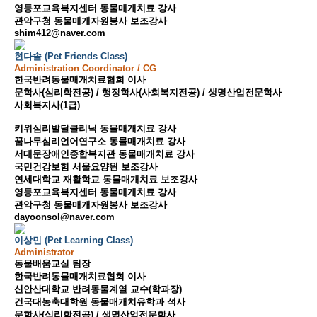
영등포교육복지센터 동물매개치료 강사
관악구청 동물매개자원봉사 보조강사
shim412@naver.com
현다솔 (Pet Friends Class)
Administration Coordinator / CG
한국반려동물매개치료협회 이사
문학사(심리학전공) / 행정학사(사회복지전공) / 생명산업전문학사
사회복지사(1급)
키위심리발달클리닉 동물매개치료 강사
꿈나무심리언어연구소 동물매개치료 강사
서대문장애인종합복지관 동물매개치료 강사
국민건강보험 서울요양원 보조강사
연세대학교 재활학교 동물매개치료 보조강사
영등포교육복지센터 동물매개치료 강사
관악구청 동물매개자원봉사 보조강사
dayoonsol@naver.com
이상민 (Pet Learning Class)
Administrator
동물배움교실 팀장
한국반려동물매개치료협회 이사
신안산대학교 반려동물계열 교수(학과장)
건국대농축대학원 동물매개치유학과 석사
문학사(심리학전공) / 생명산업전문학사